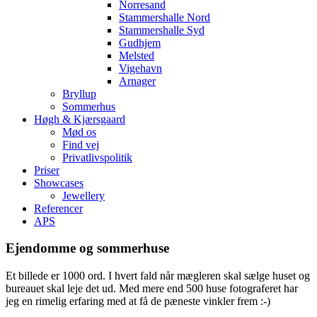
Norresand
Stammershalle Nord
Stammershalle Syd
Gudhjem
Melsted
Vigehavn
Arnager
Bryllup
Sommerhus
Høgh & Kjærsgaard
Mød os
Find vej
Privatlivspolitik
Priser
Showcases
Jewellery
Referencer
APS
Ejendomme og sommerhuse
Et billede er 1000 ord. I hvert fald når mægleren skal sælge huset og
bureauet skal leje det ud. Med mere end 500 huse fotograferet har
jeg en rimelig erfaring med at få de pæneste vinkler frem :-)