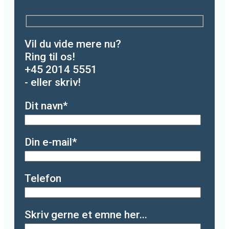
Vil du vide mere nu?
Ring til os!
+45 2014 5551
- eller skriv!
Dit navn*
Din e-mail*
Telefon
Please leave this field empty.
Skriv gerne et emne her...