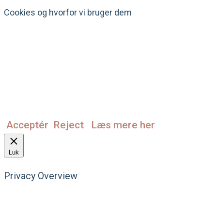
Cookies og hvorfor vi bruger dem
Vi bruger cookies på dette website. Vi
gemmer ingen personhenførbare (er det et
ord?) oplysninger. Altså udelukkende
funktionelle cookies - for at få websiden til at
fungere. Hvis du fravælger - ikke tillader -
cookies, så virker web'n stadig, men ikke
nødvendigvis med alle funktioner.
Acceptér
Reject
Læs mere her
Luk
Privacy Overview
This website uses cookies to improve your
experience while you navigate through the