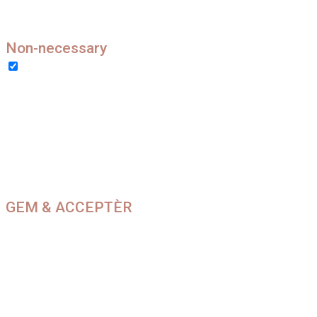
the website. These cookies do not store any
personal information.
Non-necessary
Non-necessary
Any cookies that may not be particularly
necessary for the website to function and is
used specifically to collect user personal data
via analytics, ads, other embedded contents
are termed as non-necessary cookies. It is
mandatory to procure user consent prior to
running these cookies on your website.
GEM & ACCEPTÈR