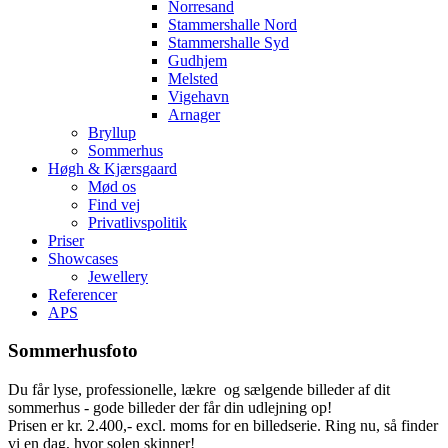
Norresand
Stammershalle Nord
Stammershalle Syd
Gudhjem
Melsted
Vigehavn
Arnager
Bryllup
Sommerhus
Høgh & Kjærsgaard
Mød os
Find vej
Privatlivspolitik
Priser
Showcases
Jewellery
Referencer
APS
Sommerhusfoto
Du får lyse, professionelle, lækre og sælgende billeder af dit
sommerhus - gode billeder der får din udlejning op!
Prisen er kr. 2.400,- excl. moms for en billedserie. Ring nu, så finder
vi en dag, hvor solen skinner!