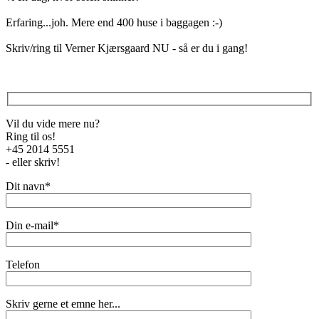
Erfaring...joh. Mere end 400 huse i baggagen :-)
Skriv/ring til Verner Kjærsgaard NU - så er du i gang!
Vil du vide mere nu?
Ring til os!
+45 2014 5551
- eller skriv!
Dit navn*
Din e-mail*
Telefon
Please leave this field empty.
Skriv gerne et emne her...